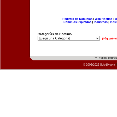
Registro de Dominios
|
Web Hosting
|
D
Dominios Expirados
|
Industrias
|
Indu
Categorías de Dominio:
[Pág. princi
** Precios expre
© 2002/2022 Solo10.com