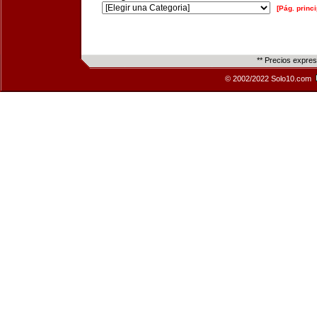
[Pág. princi
** Precios expre
© 2002/2022 Solo10.com