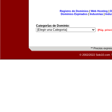
Registro de Dominios
|
Web Hosting
|
D
Dominios Expirados
|
Industrias
|
Indu
Categorías de Dominio:
[Pág. princi
** Precios expre
© 2002/2022 Solo10.com