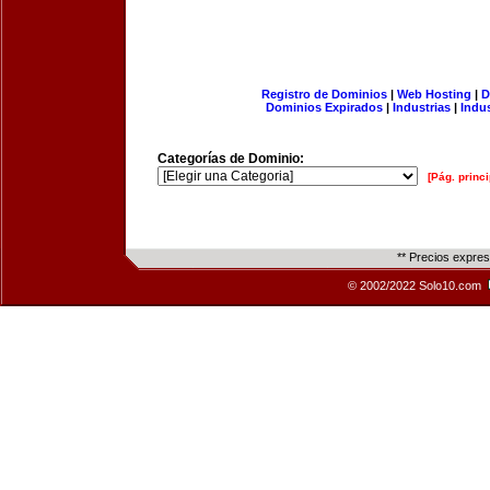
Registro de Dominios
|
Web Hosting
|
D
Dominios Expirados
|
Industrias
|
Indu
Categorías de Dominio:
[Pág. princi
** Precios expre
© 2002/2022 Solo10.com