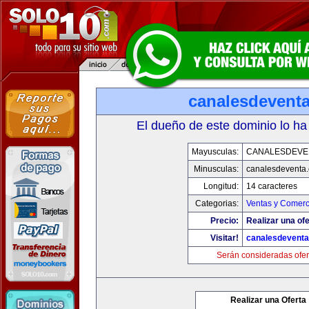
canalesdevent
El dueño de este dominio lo ha
Mayusculas:
CANALESDEVE
Minusculas:
canalesdeventa
Longitud:
14 caracteres
Categorias:
Ventas y Comerc
Precio:
Realizar una ofe
Visitar!
canalesdevent
Serán consideradas ofer
Realizar una Oferta