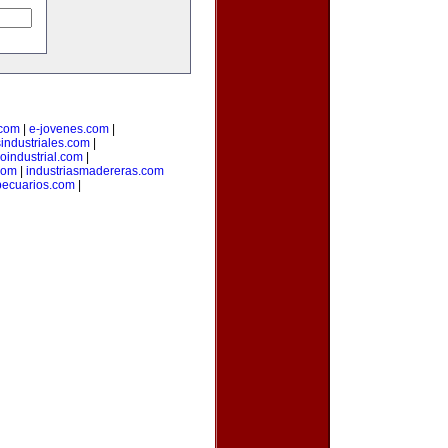
.com
|
e-jovenes.com
|
sindustriales.com
|
loindustrial.com
|
com
|
industriasmadereras.com
pecuarios.com
|