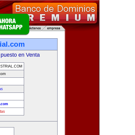
ial.com
 puesto en Venta
STRIAL.COM
.com
as
l.com
tas