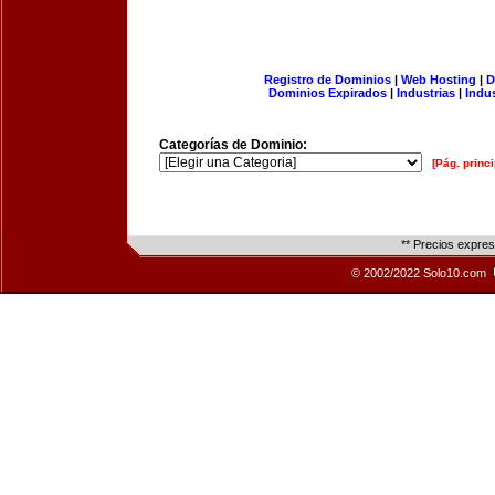
Registro de Dominios
|
Web Hosting
|
D
Dominios Expirados
|
Industrias
|
Indu
Categorías de Dominio:
[Pág. princi
** Precios expre
© 2002/2022 Solo10.com