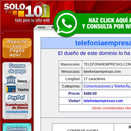
telefoniaempres
El dueño de este dominio lo ha
Mayusculas:
TELEFONIAEMPRESAS.CO
Minusculas:
telefoniaempresas.com
Longitud:
17 caracteres
Categorias:
Comunicaciones y TelefonÃ­a
Precio:
$480.00
Visitar!
telefoniaempresas.com
Serán consideradas ofer
R