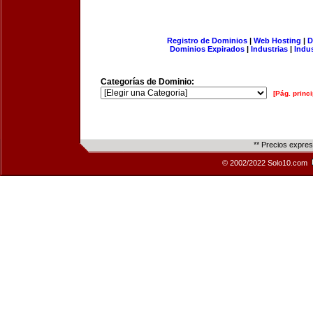
Registro de Dominios
|
Web Hosting
|
D
Dominios Expirados
|
Industrias
|
Indu
Categorías de Dominio:
[Pág. princi
** Precios expre
© 2002/2022 Solo10.com