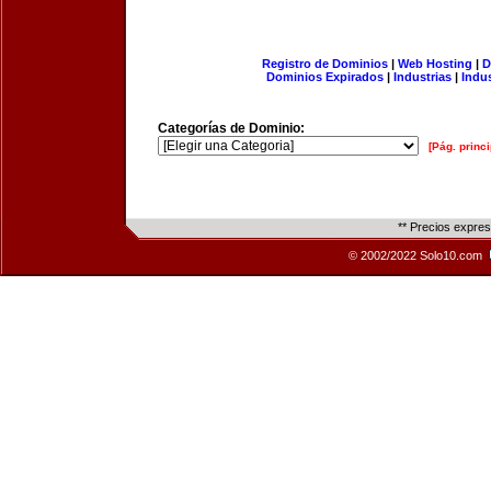
Registro de Dominios
|
Web Hosting
|
D
Dominios Expirados
|
Industrias
|
Indu
Categorías de Dominio:
[Pág. princi
** Precios expre
© 2002/2022 Solo10.com