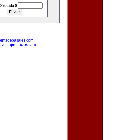
Ofrecido $
entadepasajes.com
|
|
ventaproductos.com
|