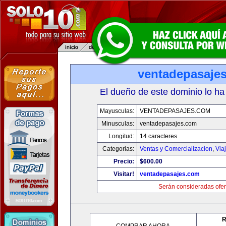
ventadepasaje
El dueño de este dominio lo ha
Mayusculas:
VENTADEPASAJES.COM
Minusculas:
ventadepasajes.com
Longitud:
14 caracteres
Categorias:
Ventas y Comercializacion
,
Via
Precio:
$600.00
Visitar!
ventadepasajes.com
Serán consideradas ofer
R