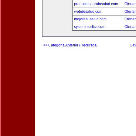
productosparalasalud.com
Ofertar
webdesalud.com
Ofertar
mejoresusalud.com
Ofertar
systemmedics.com
Ofertar
<< Categoria Anterior (Recursos)
Cat