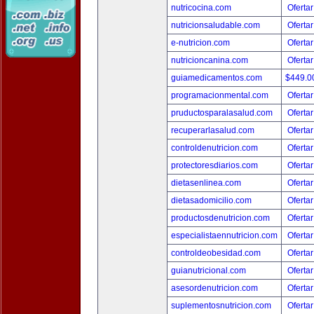
nutricocina.com
Ofertar
nutricionsaludable.com
Ofertar
e-nutricion.com
Ofertar
nutricioncanina.com
Ofertar
guiamedicamentos.com
$449.
programacionmental.com
Ofertar
pruductosparalasalud.com
Ofertar
recuperarlasalud.com
Ofertar
controldenutricion.com
Ofertar
protectoresdiarios.com
Ofertar
dietasenlinea.com
Ofertar
dietasadomicilio.com
Ofertar
productosdenutricion.com
Ofertar
especialistaennutricion.com
Ofertar
controldeobesidad.com
Ofertar
guianutricional.com
Ofertar
asesordenutricion.com
Ofertar
suplementosnutricion.com
Ofertar