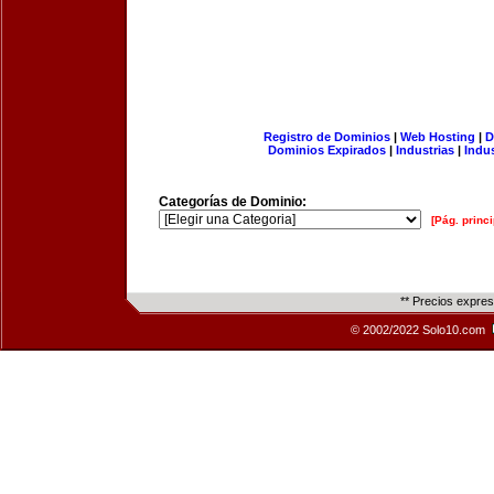
Registro de Dominios
|
Web Hosting
|
D
Dominios Expirados
|
Industrias
|
Indu
Categorías de Dominio:
[Pág. princi
** Precios expre
© 2002/2022 Solo10.com