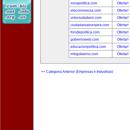
zonapolitica.com
Ofertar!
eleccionesusa.com
Ofertar!
votociudadano.com
Ofertar!
ciudadaniaeuropea.com
Ofertar!
forodepolitica.com
Ofertar!
gobiernoweb.com
Ofertar!
educacionpolitica.com
Ofertar!
infogobierno.com
Ofertar!
<< Categoria Anterior (Empresas e Industrias)